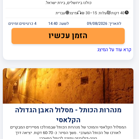
כולנו בירושלים, בירת ישראל.
40 דקות
עלות: 15–30 ₪
מיצג
עברית
לתאריך:
09/08/2026
לשעה:
14:40
4
כרטיסים זמינים
הזמן עכשיו
קרא עוד על המיצג
מנהרות הכותל - מסלול האבן הגדולה
הקלאסי
המסלול הקלאסי והמוכר של מנהרות הכותל שבמהלכו מסיירים המבקרים
לאורכו של הכותל המערבי . משך הסיור: כ- 60-70 דקות. יציאה דרך
הויה-דולורוזה וחזרה לכותל המערבי