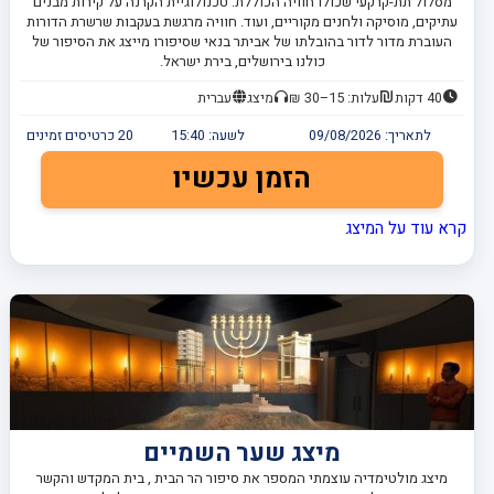
מסלול תת-קרקעי שכולו חוויה הכוללת: טכנולוגיית הקרנה על קירות מבנים
עתיקים, מוסיקה ולחנים מקוריים, ועוד. חוויה מרגשת בעקבות שרשרת הדורות
העוברת מדור לדור בהובלתו של אביתר בנאי שסיפורו מייצג את הסיפור של
כולנו בירושלים, בירת ישראל.
40 דקות
עלות: 15–30 ₪
מיצג
עברית
לתאריך:
09/08/2026
לשעה:
15:40
20
כרטיסים זמינים
הזמן עכשיו
קרא עוד על המיצג
מיצג שער השמיים
מיצג מולטימדיה עוצמתי המספר את סיפור הר הבית , בית המקדש והקשר