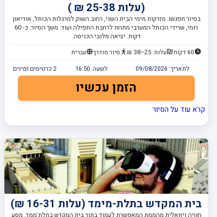
(עלות 25-38 ₪ )
בסיור תפגשו: מזרקות מימי הבית השני, רחוב השוק למרגלות הכותל, אודיאון
רומי, שרידי הכותל המערבי מתחת לרחבת התפילה ועוד. משך הסיור: כ- 60
דקות. יציאה מלובי הכניסה.
60 דקות
עלות: 25–38 ₪
סיור מודרך
עברית
לתאריך:
09/08/2026
לשעה:
16:50
2
כרטיסים זמינים
הזמן עכשיו
קרא עוד על הסיור
בית המקדש בתלת-מימד (עלות 16-31 ₪)
חוויה ויזואלית מהממת המאפשרת לעמוד בתוך בית המקדש בתלת־ממד. מסע