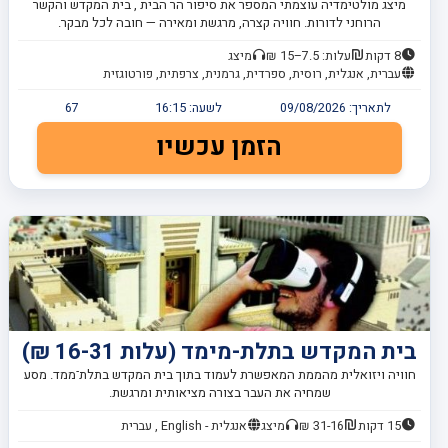
מיצג מולטימדיה עוצמתי המספר את סיפור הר הבית , בית המקדש והקשר
הרוחני לדורות. חוויה קצרה, מרגשת ומאירה — חובה לכל מבקר.
8 דקות
עלות: 7.5–15 ₪
מיצג
עברית, אנגלית, רוסית, ספרדית, גרמנית, צרפתית, פורטוגזית
לתאריך:
09/08/2026
לשעה:
16:15
67
הזמן עכשיו
בית המקדש בתלת-מימד (עלות 16-31 ₪)
חוויה ויזואלית מהממת המאפשרת לעמוד בתוך בית המקדש בתלת־ממד. מסע
שמחיה את העבר בצורה מציאותית ומרגשת.
15 דקות
31-16 ₪
מיצג
אנגלית - English , עברית