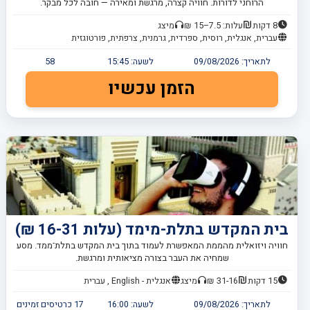
הרוחני לדורות. חוויה קצרה, מרגשת ומאירה — חובה לכל מבקר.
8 דקות
עלות: 7.5–15 ₪
מיצג
עברית, אנגלית, רוסית, ספרדית, גרמנית, צרפתית, פורטוגזית
לתאריך:
09/08/2026
לשעה:
15:45
58
הזמן עכשיו
בית המקדש בתלת-מימד (עלות 16-31 ₪)
חוויה ויזואלית מהממת המאפשרת לעמוד בתוך בית המקדש בתלת־ממד. מסע
שמחיה את העבר בצורה מציאותית ומרגשת.
15 דקות
31-16 ₪
מיצג
אנגלית - English , עברית
לתאריך:
09/08/2026
לשעה:
16:00
17
כרטיסים זמינים