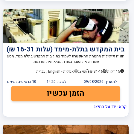
בית המקדש בתלת-מימד (עלות 16-31 ₪)
חוויה ויזואלית מהממת המאפשרת לעמוד בתוך בית המקדש בתלת־ממד. מסע
שמחיה את העבר בצורה מציאותית ומרגשת.
15 דקות
31-16 ₪
מיצג
אנגלית - English , עברית
לתאריך:
09/08/2026
לשעה:
14:20
10
כרטיסים זמינים
הזמן עכשיו
קרא עוד על המיצג