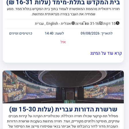
בית המקדש בתלת-מימד (עלות 16-31 ₪)
חוויה ויזואלית מהממת המאפשרת לעמוד בתוך בית המקדש בתלת־ממד. מסע
שמחיה את העבר בצורה מציאותית ומרגשת.
15 דקות
31-16 ₪
מיצג
אנגלית - English , עברית
לתאריך:
09/08/2026
לשעה:
14:40
כרטיסים זמינים
אזל
קרא עוד על המיצג
שרשרת הדורות עברית (עלות 15-30 ₪)
מסלול תת-קרקעי שכולו חוויה הכוללת: טכנולוגיית הקרנה על קירות מבנים
עתיקים, מוסיקה ולחנים מקוריים, ועוד. חוויה מרגשת בעקבות שרשרת הדורות
העוברת מדור לדור בהובלתו של אביתר בנאי שסיפורו מייצג את הסיפור של