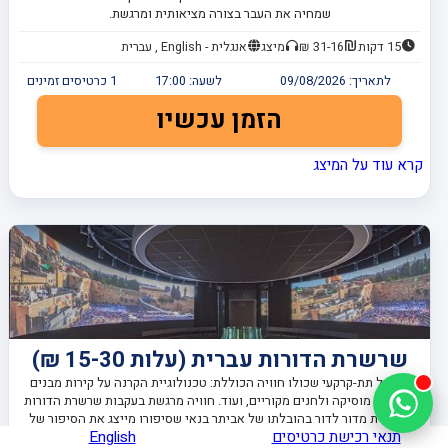
שמחיה את העבר בצורה מציאותית ומרגשת.
15 דקות
31-16 ₪
מיצג
אנגלית - English , עברית
לתאריך:
09/08/2026
לשעה:
17:00
1
כרטיסים זמינים
הזמן עכשיו
קרא עוד על המיצג
שרשרת הדורות עברית (עלות 15-30 ₪)
מסלול תת-קרקעי שכולו חוויה הכוללת: טכנולוגיית הקרנה על קירות מבנים
עתיקים, מוסיקה ולחנים מקוריים, ועוד. חוויה מרגשת בעקבות שרשרת הדורות
העוברת מדור לדור בהובלתו של אביתר בנאי שסיפורו מייצג את הסיפור של
תנאי רכישת כרטיסים
English
כולנו בירושלים, בירת ישראל.