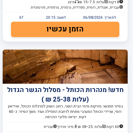
8 דקות
עלות: 7.5–15 ₪
מיצג
עברית, אנגלית, רוסית, ספרדית, גרמנית, צרפתית, פורטוגזית
לתאריך:
06/08/2026
לשעה:
20:15
67
הזמן עכשיו
חדש! מנהרות הכותל - מסלול הגשר הגדול
(עלות 25-38 ₪ )
בסיור תפגשו: מזרקות מימי הבית השני, רחוב השוק למרגלות הכותל, אודיאון
רומי, שרידי הכותל המערבי מתחת לרחבת התפילה ועוד. משך הסיור: כ- 60
דקות. יציאה מלובי הכניסה.
60 דקות
עלות: 25–38 ₪
סיור מודרך
עברית