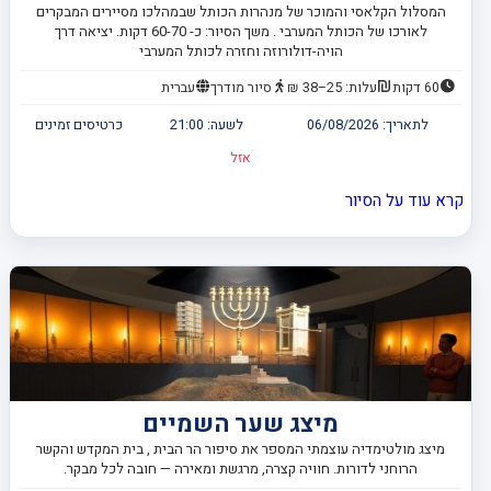
המסלול הקלאסי והמוכר של מנהרות הכותל שבמהלכו מסיירים המבקרים
לאורכו של הכותל המערבי . משך הסיור: כ- 60-70 דקות. יציאה דרך
הויה-דולורוזה וחזרה לכותל המערבי
60 דקות
עלות: 25–38 ₪
סיור מודרך
עברית
לתאריך:
06/08/2026
לשעה:
21:00
כרטיסים זמינים
אזל
קרא עוד על הסיור
מיצג שער השמיים
מיצג מולטימדיה עוצמתי המספר את סיפור הר הבית , בית המקדש והקשר
הרוחני לדורות. חוויה קצרה, מרגשת ומאירה — חובה לכל מבקר.