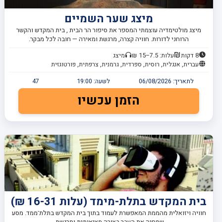
מיצג שער השמיים
מיצג מולטימדיה עוצמתי המספר את סיפור הר הבית , בית המקדש והקשר
הרוחני לדורות. חוויה קצרה, מרגשת ומאירה — חובה לכל מבקר.
8 דקות
עלות: 7.5–15 ₪
מיצג
עברית, אנגלית, רוסית, ספרדית, גרמנית, צרפתית, פורטוגזית
לתאריך:
06/08/2026
לשעה:
19:00
47
הזמן עכשיו
בית המקדש בתלת-מימד (עלות 16-31 ₪)
חוויה ויזואלית מהממת המאפשרת לעמוד בתוך בית המקדש בתלת־ממד. מסע
שמחיה את העבר בצורה מציאותית ומרגשת.