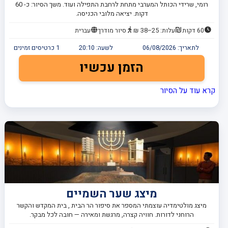
רומי, שרידי הכותל המערבי מתחת לרחבת התפילה ועוד. משך הסיור: כ- 60
דקות. יציאה מלובי הכניסה.
60 דקות
עלות: 25–38 ₪
סיור מודרך
עברית
לתאריך:
06/08/2026
לשעה:
20:10
1
כרטיסים זמינים
הזמן עכשיו
קרא עוד על הסיור
מיצג שער השמיים
מיצג מולטימדיה עוצמתי המספר את סיפור הר הבית , בית המקדש והקשר
הרוחני לדורות. חוויה קצרה, מרגשת ומאירה — חובה לכל מבקר.