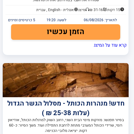
15 דקות
31-16 ₪
מיצג
אנגלית - English , עברית
לתאריך:
06/08/2026
לשעה:
19:20
5
כרטיסים זמינים
הזמן עכשיו
קרא עוד על המיצג
חדש! מנהרות הכותל - מסלול הגשר הגדול
(עלות 25-38 ₪ )
בסיור תפגשו: מזרקות מימי הבית השני, רחוב השוק למרגלות הכותל, אודיאון
רומי, שרידי הכותל המערבי מתחת לרחבת התפילה ועוד. משך הסיור: כ- 60
דקות. יציאה מלובי הכניסה.