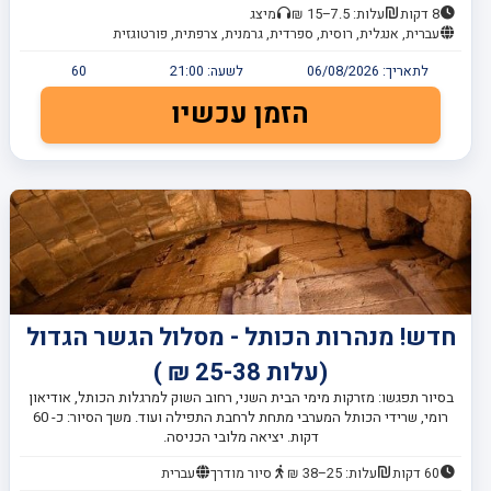
8 דקות
עלות: 7.5–15 ₪
מיצג
עברית, אנגלית, רוסית, ספרדית, גרמנית, צרפתית, פורטוגזית
לתאריך:
06/08/2026
לשעה:
21:00
60
הזמן עכשיו
חדש! מנהרות הכותל - מסלול הגשר הגדול
(עלות 25-38 ₪ )
בסיור תפגשו: מזרקות מימי הבית השני, רחוב השוק למרגלות הכותל, אודיאון
רומי, שרידי הכותל המערבי מתחת לרחבת התפילה ועוד. משך הסיור: כ- 60
דקות. יציאה מלובי הכניסה.
60 דקות
עלות: 25–38 ₪
סיור מודרך
עברית