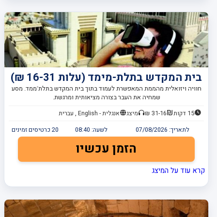
בית המקדש בתלת-מימד (עלות 16-31 ₪)
חוויה ויזואלית מהממת המאפשרת לעמוד בתוך בית המקדש בתלת־ממד. מסע
שמחיה את העבר בצורה מציאותית ומרגשת.
15 דקות
31-16 ₪
מיצג
אנגלית - English , עברית
לתאריך:
07/08/2026
לשעה:
08:40
20
כרטיסים זמינים
הזמן עכשיו
קרא עוד על המיצג