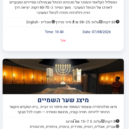
המסלול הקלאסי והמוכר של מנהרות הכותל שבמהלכו מסיירים המבקרים
לאורכו של הכותל המערבי . משך הסיור: כ- 60-70 דקות. יציאה דרך
הויה-דולורוזה וחזרה לכותל המערבי
60 דקות
עלות: 25–38 ₪
סיור מודרך
אנגלית - English
Time:
10:40
Date:
07/08/2026
אזל
מיצג שער השמיים
מיצג מולטימדיה עוצמתי המספר את סיפור הר הבית , בית המקדש והקשר
הרוחני לדורות. חוויה קצרה, מרגשת ומאירה — חובה לכל מבקר.
8 דקות
עלות: 7.5–15 ₪
מיצג
עברית, אנגלית, רוסית, ספרדית, גרמנית, צרפתית, פורטוגזית