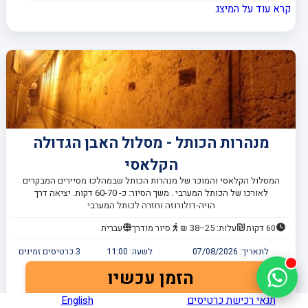
קרא עוד על המיצג
מנהרות הכותל - מסלול האבן הגדולה
הקלאסי
המסלול הקלאסי והמוכר של מנהרות הכותל שבמהלכו מסיירים המבקרים
לאורכו של הכותל המערבי . משך הסיור: כ- 60-70 דקות. יציאה דרך
הויה-דולורוזה וחזרה לכותל המערבי
60 דקות
עלות: 25–38 ₪
סיור מודרך
עברית
לתאריך:
07/08/2026
לשעה:
11:00
3
כרטיסים זמינים
הזמן עכשיו
תנאי רכישת כרטיסים
English