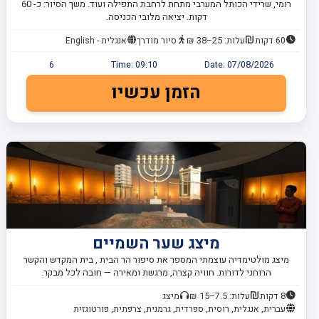
רומי, שרידי הכותל המערבי מתחת לרחבת התפילה ועוד. משך הסיור: כ- 60
דקות. יציאה מלובי הכניסה.
60 דקות
עלות: 25–38 ₪
סיור מודרך
אנגלית - English
6
Time:
09:10
Date:
07/08/2026
הזמן עכשיו
מיצג שער השמיים
מיצג מולטימדיה עוצמתי המספר את סיפור הר הבית , בית המקדש והקשר
הרוחני לדורות. חוויה קצרה, מרגשת ומאירה — חובה לכל מבקר.
8 דקות
עלות: 7.5–15 ₪
מיצג
עברית, אנגלית, רוסית, ספרדית, גרמנית, צרפתית, פורטוגזית