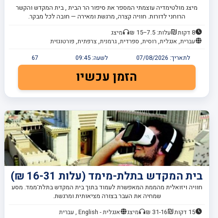
מיצג מולטימדיה עוצמתי המספר את סיפור הר הבית , בית המקדש והקשר
הרוחני לדורות. חוויה קצרה, מרגשת ומאירה — חובה לכל מבקר.
8 דקות
עלות: 7.5–15 ₪
מיצג
עברית, אנגלית, רוסית, ספרדית, גרמנית, צרפתית, פורטוגזית
לתאריך:
07/08/2026
לשעה:
09:45
67
הזמן עכשיו
בית המקדש בתלת-מימד (עלות 16-31 ₪)
חוויה ויזואלית מהממת המאפשרת לעמוד בתוך בית המקדש בתלת־ממד. מסע
שמחיה את העבר בצורה מציאותית ומרגשת.
15 דקות
31-16 ₪
מיצג
אנגלית - English , עברית