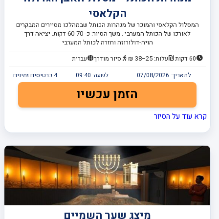
הקלאסי
המסלול הקלאסי והמוכר של מנהרות הכותל שבמהלכו מסיירים המבקרים
לאורכו של הכותל המערבי . משך הסיור: כ- 60-70 דקות. יציאה דרך
הויה-דולורוזה וחזרה לכותל המערבי
60 דקות
עלות: 25–38 ₪
סיור מודרך
עברית
לתאריך:
07/08/2026
לשעה:
09:40
4
כרטיסים זמינים
הזמן עכשיו
קרא עוד על הסיור
מיצג שער השמיים