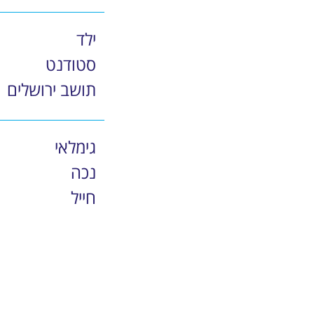
ילד
סטודנט
תושב ירושלים
גימלאי
נכה
חייל